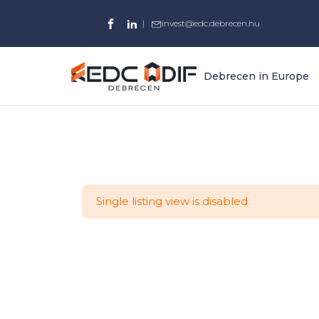
|
invest@edc.debrecen.hu
Debrecen in Europe
Single listing view is disabled