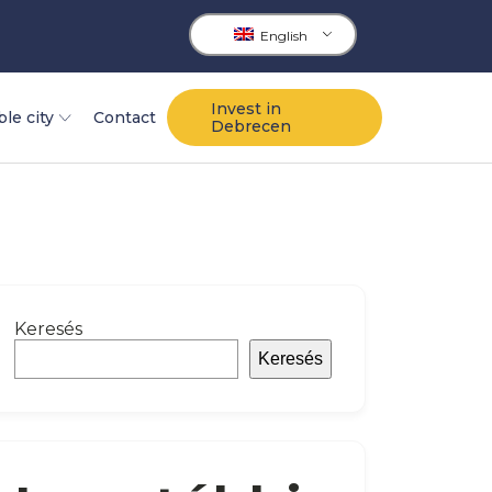
English
Invest in
ble city
Contact
Debrecen
Keresés
Keresés