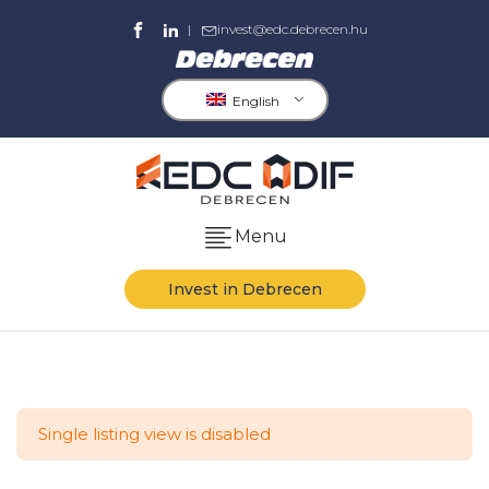
|
invest@edc.debrecen.hu
English
Menu
Invest in Debrecen
Single listing view is disabled