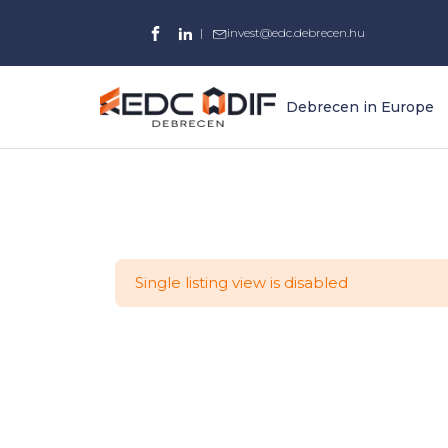
|
invest@edc.debrecen.hu
Debrecen in Europe
Single listing view is disabled