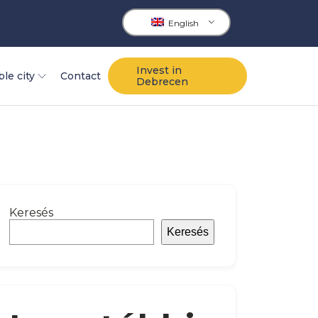
English
Invest in
ble city
Contact
Debrecen
Keresés
Keresés