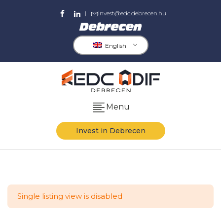
|
invest@edc.debrecen.hu
English
Menu
Invest in Debrecen
Single listing view is disabled