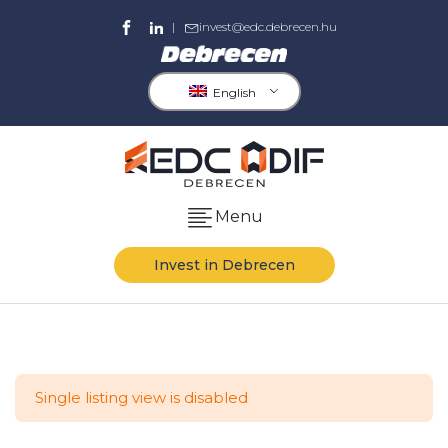
|
invest@edc.debrecen.hu
English
Menu
Invest in Debrecen
Single listing view is disabled