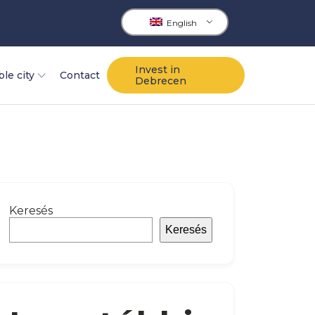
English
Invest in
ble city
Contact
Debrecen
Keresés
Keresés