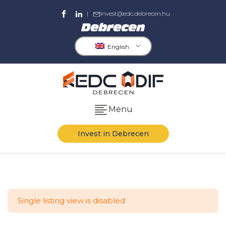
|
invest@edc.debrecen.hu
English
Menu
Invest in Debrecen
Single listing view is disabled