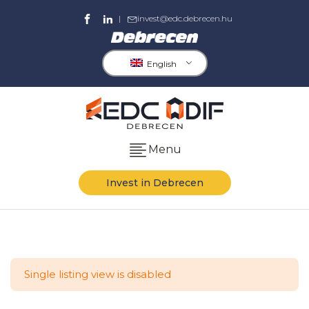
|
invest@edc.debrecen.hu
English
Menu
Invest in Debrecen
Single listing view is disabled