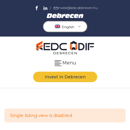
|
invest@edc.debrecen.hu
English
Menu
Invest in Debrecen
Single listing view is disabled