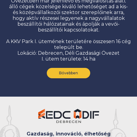
Övezetben már jelenlévő és megvalósítás alatt
álló cégek közelsége kiváló lehetőséget ad a kis-
és középvállalkozói szektor szereplőinek arra,
hogy aktív részesei legyenek a nagyvállalatok
beszállítói hálózatainak és ápolják a vevői-
beszállítói kapcsolatokat.
A KKV Park I. ütemének területére összesen 16 cég
települt be.
Lokáció: Debrecen, Déli Gazdasági Övezet
I. ütem területe: 14 ha
Bővebben
Gazdaság, innováció, élhetőség