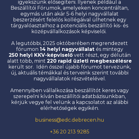
igyekszünk elősegíteni. Ilyenek például a
Beszállítói Fórumok, amelyeken koncentráltan,
egymás után akár 5-6 helyi nagyvállalat
beszerzésért felelős kollégáival ülhetnek egy
tárgyalóasztalhoz a potenciális beszállító kis- és
középvállalkozások képviselői.
A legutóbbi, 2025 októberében megrendezett
fórumon
14 helyi nagyvállalat
és mintegy
250 helyi KKV-képviselő
vett részt, egy délután
alatt több, mint
220 rapid üzleti megbeszélésre
került sor. Idén ősszel újabb fórumot tervezünk,
új, aktuális témákkal és terveink szerint további
nagyvállalatok részvételével.
Amennyiben vállalkozása beszállítót keres vagy
szerepelni kíván beszállítói adatbázisunkban,
kérjük vegye fel velünk a kapcsolatot az alábbi
elérhetőségek egyikén.
business@edc.debrecen.hu
+36 20 213 9285