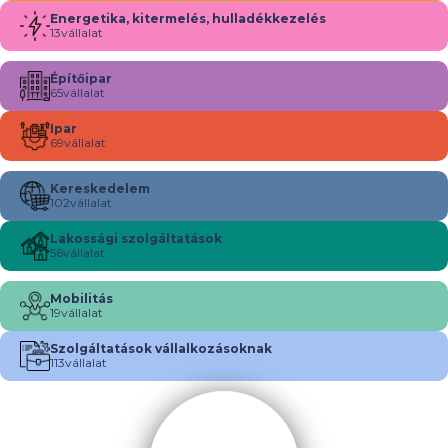
Energetika, kitermelés, hulladékkezelés
13
vállalat
Építőipar
65
vállalat
Ipar
69
vállalat
Kereskedelem
102
vállalat
Lakossági szolgáltatások
56
vállalat
Mobilitás
19
vállalat
Szolgáltatások vállalkozásoknak
113
vállalat