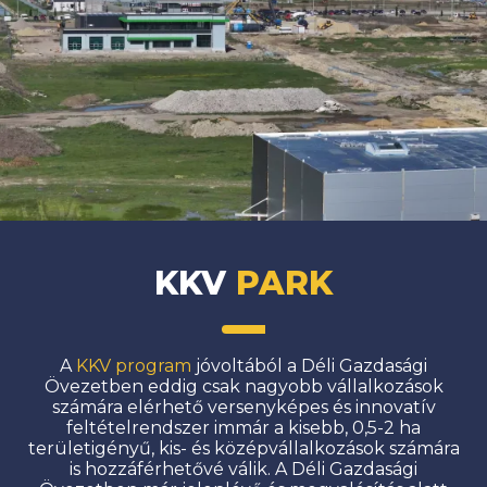
KKV
PARK
A
KKV program
jóvoltából a Déli Gazdasági
Övezetben eddig csak nagyobb vállalkozások
számára elérhető versenyképes és innovatív
feltételrendszer immár a kisebb, 0,5-2 ha
területigényű, kis- és középvállalkozások számára
is hozzáférhetővé válik. A Déli Gazdasági