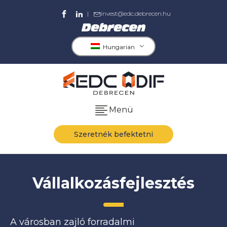
|
invest@edc.debrecen.hu
Hungarian
Menü
Szeretnék befektetni
Vállalkozásfejlesztés
A városban zajló forradalmi