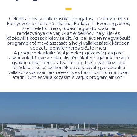
Célunk a helyi vállalkozások támogatása a változó üzleti
környezethez történő alkalmazkodásban. Ezért ingyenes,
szemléletformáló, tudásmegosztó szakmai
rendezvényekre várjuk az érdeklődő helyi kis- és
középvállalkozások képviselőit. Az idei évben megvalósuló
programok témaválasztását a helyi vállalkozások körében
végzett igényfelmérés előzte meg.
A programok alkalmával jelenlegi gazdasági és piaci
viszonyokat figyelve aktuális témákat vizsgálunk, helyi jó
gyakorlatokat bemutatva támogatjuk a vállalkozások
fejlődését, külső szakértők bevonásával igyekszünk a
vállalkozások számára releváns és hasznos információkat
átadni. Önt és vállalkozását is várjuk programjainkon!