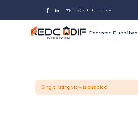
|
invest@edc.debrecen.hu
Debrecen Európában
Single listing view is disabled