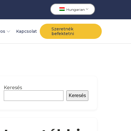
Hungarian
Szeretnék
ros
Kapcsolat
befektetni
Keresés
Keresés