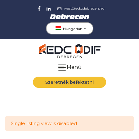
|
invest@edc.debrecen.hu
Hungarian
Menü
Szeretnék befektetni
Single listing view is disabled