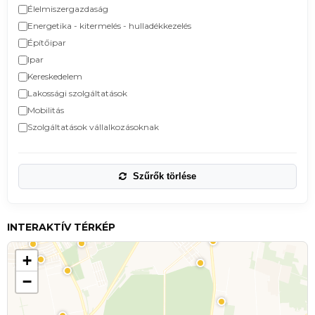
Élelmiszergazdaság
Energetika - kitermelés - hulladékkezelés
Építőipar
Ipar
Kereskedelem
Lakossági szolgáltatások
Mobilitás
Szolgáltatások vállalkozásoknak
Szűrők törlése
INTERAKTÍV TÉRKÉP
+
−