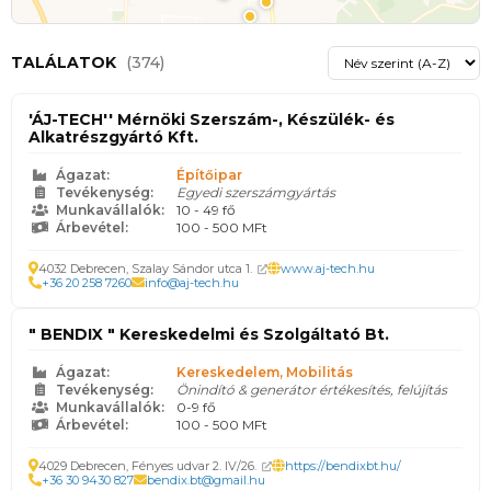
TALÁLATOK
(374)
'ÁJ-TECH'' Mérnöki Szerszám-, Készülék- és
Alkatrészgyártó Kft.
Ágazat:
Építőipar
Tevékenység:
Egyedi szerszámgyártás
Munkavállalók:
10 - 49 fő
Árbevétel:
100 - 500 MFt
4032 Debrecen, Szalay Sándor utca 1.
www.aj-tech.hu
+36 20 258 7260
info@aj-tech.hu
" BENDIX " Kereskedelmi és Szolgáltató Bt.
Ágazat:
Kereskedelem, Mobilitás
Tevékenység:
Önindító & generátor értékesítés, felújítás
Munkavállalók:
0-9 fő
Árbevétel:
100 - 500 MFt
4029 Debrecen, Fényes udvar 2. IV/26.
https://bendixbt.hu/
+36 30 9430 827
bendix.bt@gmail.hu