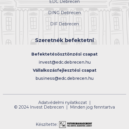
EDC Debrecen
DING Debrecen
DIF Debrecen
Szeretnék befektetni
Befektetésösztönzési csapat
invest@edc.debrecen.hu
Vállalkozásfejlesztési csapat
business@edc.debrecen.hu
Adatvédelmi nyilatkozat |
© 2024 Invest Debrecen | Minden jog fenntartva
Készítette: