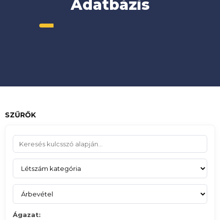
Adatbázis
SZŰRŐK
Ágazat: