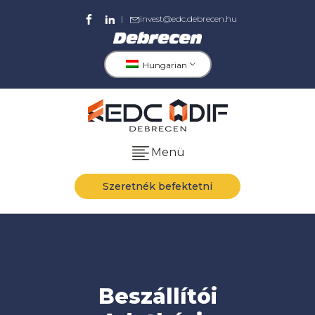
|
invest@edc.debrecen.hu
Hungarian
Menü
Szeretnék befektetni
Beszállítói