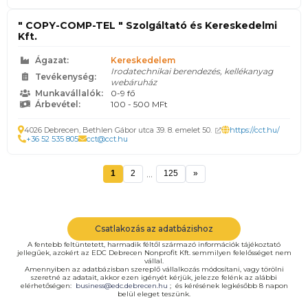
" COPY-COMP-TEL " Szolgáltató és Kereskedelmi
Kft.
Ágazat:
Kereskedelem
Irodatechnikai berendezés, kellékanyag
Tevékenység:
webáruház
Munkavállalók:
0-9 fő
Árbevétel:
100 - 500 MFt
4026 Debrecen, Bethlen Gábor utca 39. 8. emelet 50.
https://cct.hu/
+36 52 535 805
cct@cct.hu
...
1
2
125
»
Csatlakozás az adatbázishoz
A fentebb feltüntetett, harmadik féltől származó információk tájékoztató
jellegűek, azokért az EDC Debrecen Nonprofit Kft. semmilyen felelősséget nem
vállal.
Amennyiben az adatbázisban szereplő vállalkozás módosítani, vagy törölni
szeretné az adatait, akkor ezen igényét kérjük, jelezze felénk az alábbi
elérhetőségen:
business@edc.debrecen.hu
; és kérésének legkésőbb 8 napon
belül eleget teszünk.