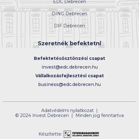
EDC Debrecen
DING Debrecen
DIF Debrecen
Szeretnék befektetni
Befektetésösztönzési csapat
invest@edc.debrecen.hu
Vállalkozásfejlesztési csapat
business@edc.debrecen.hu
Adatvédelmi nyilatkozat |
© 2024 Invest Debrecen | Minden jog fenntartva
Készítette: