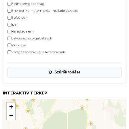
Élelmiszergazdaság
Energetika - kitermelés - hulladékkezelés
Építőipar
Ipar
Kereskedelem
Lakossági szolgáltatások
Mobilitás
Szolgáltatások vállalkozásoknak
Szűrők törlése
INTERAKTÍV TÉRKÉP
+
−