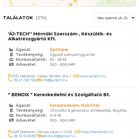
TALÁLATOK
(374)
'ÁJ-TECH'' Mérnöki Szerszám-, Készülék- és
Alkatrészgyártó Kft.
Ágazat:
Építőipar
Tevékenység:
Egyedi szerszámgyártás
Munkavállalók:
10 - 49 fő
Árbevétel:
100 - 500 MFt
4032 Debrecen, Szalay Sándor utca 1.
www.aj-tech.hu
+36 20 258 7260
info@aj-tech.hu
" BENDIX " Kereskedelmi és Szolgáltató Bt.
Ágazat:
Kereskedelem, Mobilitás
Tevékenység:
Önindító & generátor értékesítés, felújítás
Munkavállalók:
0-9 fő
Árbevétel:
100 - 500 MFt
4029 Debrecen, Fényes udvar 2. IV/26.
https://bendixbt.hu/
+36 30 9430 827
bendix.bt@gmail.hu