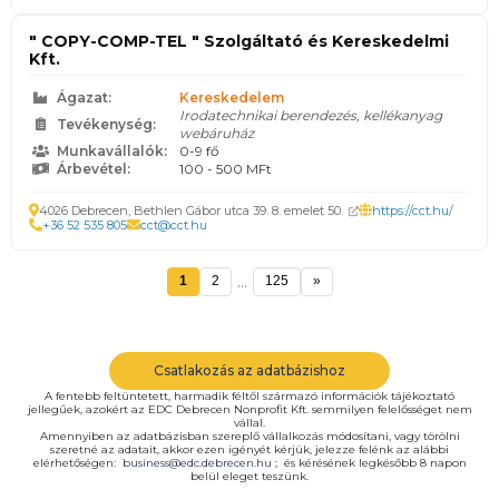
" COPY-COMP-TEL " Szolgáltató és Kereskedelmi
Kft.
Ágazat:
Kereskedelem
Irodatechnikai berendezés, kellékanyag
Tevékenység:
webáruház
Munkavállalók:
0-9 fő
Árbevétel:
100 - 500 MFt
4026 Debrecen, Bethlen Gábor utca 39. 8. emelet 50.
https://cct.hu/
+36 52 535 805
cct@cct.hu
...
1
2
125
»
Csatlakozás az adatbázishoz
A fentebb feltüntetett, harmadik féltől származó információk tájékoztató
jellegűek, azokért az EDC Debrecen Nonprofit Kft. semmilyen felelősséget nem
vállal.
Amennyiben az adatbázisban szereplő vállalkozás módosítani, vagy törölni
szeretné az adatait, akkor ezen igényét kérjük, jelezze felénk az alábbi
elérhetőségen:
business@edc.debrecen.hu
; és kérésének legkésőbb 8 napon
belül eleget teszünk.