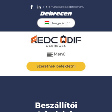
|
invest@edc.debrecen.hu
Hungarian
Menü
Szeretnék befektetni
Beszállítói