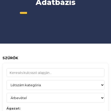
Adatbázis
SZŰRŐK
Ágazat: