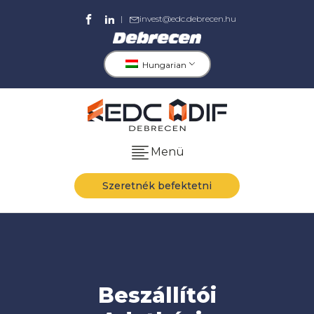
|
invest@edc.debrecen.hu
Hungarian
Menü
Szeretnék befektetni
Beszállítói