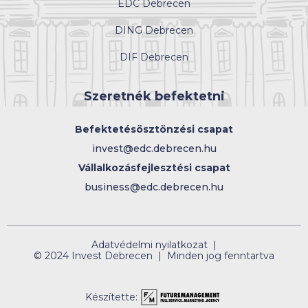
EDC Debrecen
DING Debrecen
DIF Debrecen
Szeretnék befektetni
Befektetésösztönzési csapat
invest@edc.debrecen.hu
Vállalkozásfejlesztési csapat
business@edc.debrecen.hu
Adatvédelmi nyilatkozat |
© 2024 Invest Debrecen | Minden jog fenntartva
Készítette: