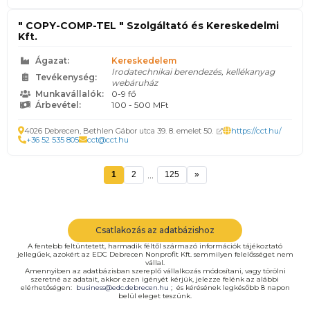
" COPY-COMP-TEL " Szolgáltató és Kereskedelmi
Kft.
Ágazat:
Kereskedelem
Irodatechnikai berendezés, kellékanyag
Tevékenység:
webáruház
Munkavállalók:
0-9 fő
Árbevétel:
100 - 500 MFt
4026 Debrecen, Bethlen Gábor utca 39. 8. emelet 50.
https://cct.hu/
+36 52 535 805
cct@cct.hu
...
1
2
125
»
Csatlakozás az adatbázishoz
A fentebb feltüntetett, harmadik féltől származó információk tájékoztató
jellegűek, azokért az EDC Debrecen Nonprofit Kft. semmilyen felelősséget nem
vállal.
Amennyiben az adatbázisban szereplő vállalkozás módosítani, vagy törölni
szeretné az adatait, akkor ezen igényét kérjük, jelezze felénk az alábbi
elérhetőségen:
business@edc.debrecen.hu
; és kérésének legkésőbb 8 napon
belül eleget teszünk.