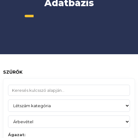
Adatbázis
SZŰRŐK
Ágazat: