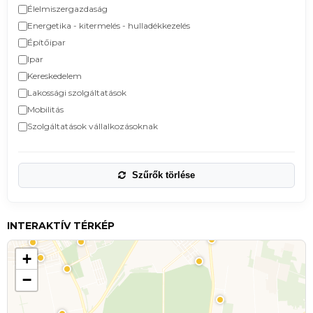
Élelmiszergazdaság
Energetika - kitermelés - hulladékkezelés
Építőipar
Ipar
Kereskedelem
Lakossági szolgáltatások
Mobilitás
Szolgáltatások vállalkozásoknak
Szűrők törlése
INTERAKTÍV TÉRKÉP
+
−