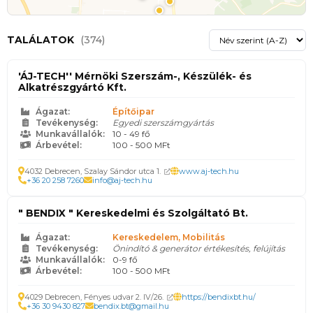
TALÁLATOK
(374)
'ÁJ-TECH'' Mérnöki Szerszám-, Készülék- és
Alkatrészgyártó Kft.
Ágazat:
Építőipar
Tevékenység:
Egyedi szerszámgyártás
Munkavállalók:
10 - 49 fő
Árbevétel:
100 - 500 MFt
4032 Debrecen, Szalay Sándor utca 1.
www.aj-tech.hu
+36 20 258 7260
info@aj-tech.hu
" BENDIX " Kereskedelmi és Szolgáltató Bt.
Ágazat:
Kereskedelem, Mobilitás
Tevékenység:
Önindító & generátor értékesítés, felújítás
Munkavállalók:
0-9 fő
Árbevétel:
100 - 500 MFt
4029 Debrecen, Fényes udvar 2. IV/26.
https://bendixbt.hu/
+36 30 9430 827
bendix.bt@gmail.hu