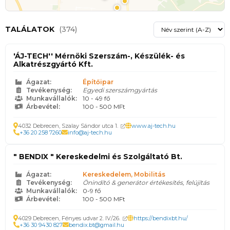
TALÁLATOK
(374)
'ÁJ-TECH'' Mérnöki Szerszám-, Készülék- és
Alkatrészgyártó Kft.
Ágazat:
Építőipar
Tevékenység:
Egyedi szerszámgyártás
Munkavállalók:
10 - 49 fő
Árbevétel:
100 - 500 MFt
4032 Debrecen, Szalay Sándor utca 1.
www.aj-tech.hu
+36 20 258 7260
info@aj-tech.hu
" BENDIX " Kereskedelmi és Szolgáltató Bt.
Ágazat:
Kereskedelem, Mobilitás
Tevékenység:
Önindító & generátor értékesítés, felújítás
Munkavállalók:
0-9 fő
Árbevétel:
100 - 500 MFt
4029 Debrecen, Fényes udvar 2. IV/26.
https://bendixbt.hu/
+36 30 9430 827
bendix.bt@gmail.hu