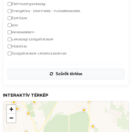
Élelmiszergazdaság
Energetika - kitermelés - hulladékkezelés
Építőipar
Ipar
Kereskedelem
Lakossági szolgáltatások
Mobilitás
Szolgáltatások vállalkozásoknak
Szűrők törlése
INTERAKTÍV TÉRKÉP
+
−