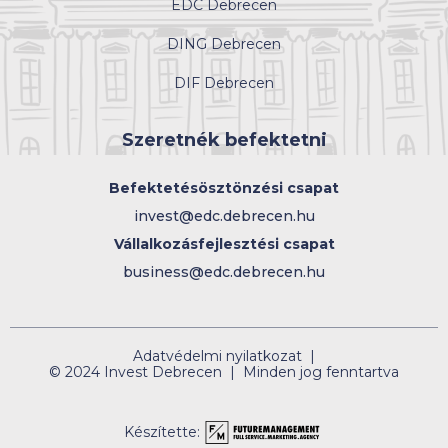
EDC Debrecen
DING Debrecen
DIF Debrecen
Szeretnék befektetni
Befektetésösztönzési csapat
invest@edc.debrecen.hu
Vállalkozásfejlesztési csapat
business@edc.debrecen.hu
Adatvédelmi nyilatkozat |
© 2024 Invest Debrecen | Minden jog fenntartva
Készítette: