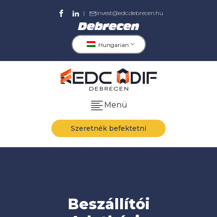
|
invest@edc.debrecen.hu
Hungarian
Menü
Szeretnék befektetni
Beszállítói