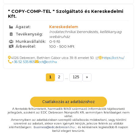
" COPY-COMP-TEL " Szolgáltató és Kereskedelmi
Kft.
Ágazat:
Kereskedelem
Irodatechnikai berendezés, kellékanyag
Tevékenység:
webáruház
Munkavállalók:
0-9 fő
Árbevétel:
100 - 500 MFt
4026 Debrecen, Bethlen Gábor utca 39. 8. emelet 50.
https://cct.hu/
+36 52 535 805
cct@cct.hu
...
1
2
125
»
Csatlakozás az adatbázishoz
A fentebb feltüntetett, harmadik féltől származó információk tájékoztató
jellegűek, azokért az EDC Debrecen Nonprofit Kft. semmilyen felelősséget nem
vállal.
Amennyiben az adatbázisban szereplő vállalkozás módosítani, vagy törölni
szeretné az adatait, akkor ezen igényét kérjük, jelezze felénk az alábbi
elérhetőségen:
business@edc.debrecen.hu
; és kérésének legkésőbb 8 napon
belül eleget teszünk.