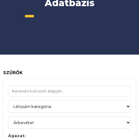
Adatbázis
SZŰRŐK
Ágazat: